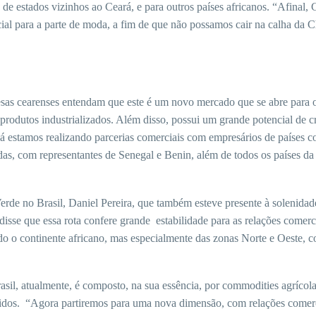
e estados vizinhos ao Ceará, e para outros países africanos. “Afinal, 
ial para a parte de moda, a fim de que não possamos cair na calha da 
esas cearenses entendam que este é um novo mercado que se abre para o
produtos industrializados. Além disso, possui um grande potencial de c
Já estamos realizando parcerias comerciais com empresários de países
s, com representantes de Senegal e Benin, além de todos os países da 
rde no Brasil, Daniel Pereira, que também esteve presente à solenidade
disse que essa rota confere grande estabilidade para as relações comerci
odo o continente africano, mas especialmente das zonas Norte e Oeste, c
il, atualmente, é composto, na sua essência, por commodities agrícola
dos. “Agora partiremos para uma nova dimensão, com relações comerci