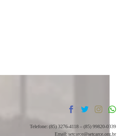
Telefone: (85) 3276-4118 – (85) 99820-0339
Email: setcarce@setcarce.org.br