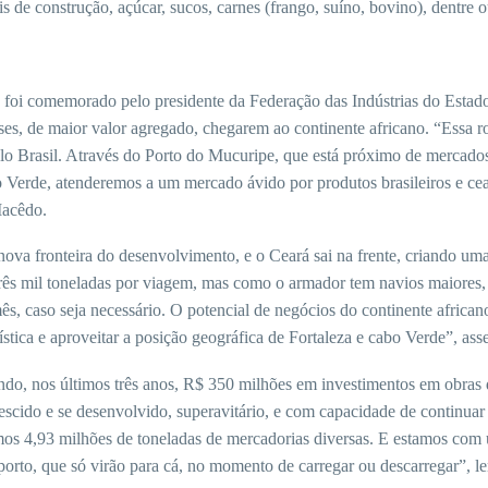
 de construção, açúcar, sucos, carnes (frango, suíno, bovino), dentre 
e foi comemorado pelo presidente da Federação das Indústrias do Estad
s, de maior valor agregado, chegarem ao continente africano. “Essa rot
o Brasil. Através do Porto do Mucuripe, que está próximo de mercados 
Verde, atenderemos a um mercado ávido por produtos brasileiros e cea
Macêdo.
nova fronteira do desenvolvimento, e o Ceará sai na frente, criando um
três mil toneladas por viagem, mas como o armador tem navios maiore
s, caso seja necessário. O potencial de negócios do continente africano
gística e aproveitar a posição geográfica de Fortaleza e cabo Verde”, ass
endo, nos últimos três anos, R$ 350 milhões em investimentos em obras
crescido e se desenvolvido, superavitário, e com capacidade de continu
mos 4,93 milhões de toneladas de mercadorias diversas. E estamos com
porto, que só virão para cá, no momento de carregar ou descarregar”, 