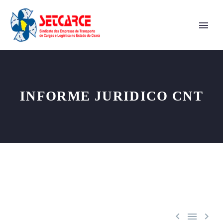
INFORME JURIDICO CNT


