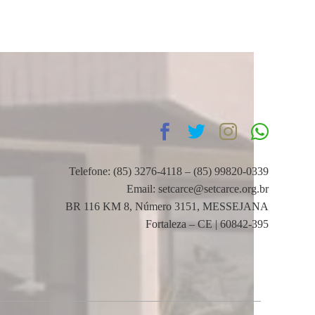
Telefone: (85) 3276-4118 – (85) 99820-0339
Email: setcarce@setcarce.org.br
BR 116 KM 8, Número 3151, MESSEJANA
Fortaleza – CE | 60842-395