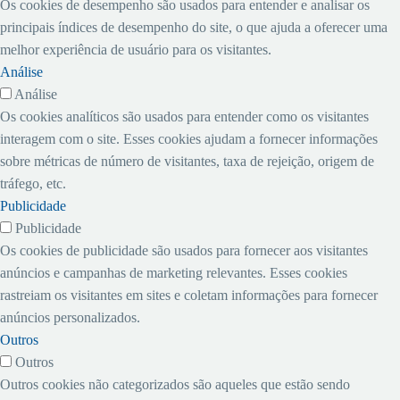
obrigatório na elaboração
Os cookies de desempenho são usados ​​para entender e analisar os
com a GE, a Wobben
será estendido para outras
Esta taxa busca ressarcir o
de laudos periciais em
principais índices de desempenho do site, o que ajuda a oferecer uma
Enercon, a Suzlon, a Impsa
transportadoras.
transportador pelos custos
casos de acidentes com
melhor experiência de usuário para os visitantes.
e a Austom”, explica
Manifesto Eletrônico –
adicionais, sempre que a
vítimas, por determinação
Análise
Fernando Filho. A mais
MDF-e – A SEFAZ
coleta e/ou entrega for
da Lei Federal 9.933/99,
Análise
recente parceira é a alemã
informa que que o estado
realizada em municípios
regulamentada pela
Os cookies analíticos são usados ​​para entender como os visitantes
Fuhrländer, que inicia hoje
do Ceará vai agilizar a
que possuam algum tipo de
Resolução CONMETRO
interagem com o site. Esses cookies ajudam a fornecer informações
(03/04) a construção da sua
obrigatoriedade do
restrição à circulação de
011/88 e Portarias
sobre métricas de número de visitantes, taxa de rejeição, origem de
fábrica de aerogeradores no
Manifesto Eletrônico, e
veículos de carga e/ou à
INMETRO 201/04 e
tráfego, etc.
Pecém.
orienta as transportadoras
própria atividade de carga e
444/08, os mesmos devem
Publicidade
para que façam a adesão
descarga.
ser submetidos à
Publicidade
espontânea o mais rápido
verificação periódica, de
Os cookies de publicidade são usados ​​para fornecer aos visitantes
possível.
caráter compulsório, a cada
anúncios e campanhas de marketing relevantes. Esses cookies
2 (dois) anos. O
rastreiam os visitantes em sites e coletam informações para fornecer
Cronotacógrafo é
anúncios personalizados.
OBRIGATÓRIO.
Outros
Outros
Outros cookies não categorizados são aqueles que estão sendo