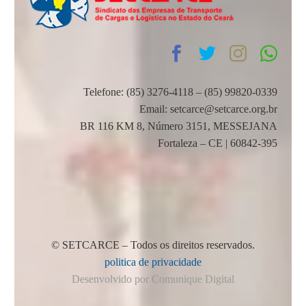
Telefone: (85) 3276-4118 – (85) 99820-0339
Email: setcarce@setcarce.org.br
BR 116 KM 8, Número 3151, MESSEJANA
Fortaleza – CE | 60842-395
© SETCARCE – Todos os direitos reservados.
politica de privacidade
Desenvolvido por Comunique Digital